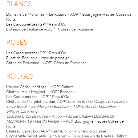
BLANCS
Domaine de Montmain « Le Rouard » AOP** Bourgogne Hautes Côtes de
Nuits
Les Cardounettes IGP** Pays d’Oc
Coteaux de l’Aubance AOC*** Coteau de l’Aubance
ROSÉS
Les Cardounettes IGP** Pays d’Oc
Eliott de Beausoleil, rosé de prestige
Côtes de Provence – AOP* Côtes de Provence
ROUGES
Malbec Cèdre Héritage – AOP* Cahors
Château Haut Maginet – AOP* Bordeaux
Les Cardounettes – IGP** Pays d’Oc
Château de Marjolet Laudun, AOP
Côtes du Rhône Villages Caramany «
Terre Boeuf » par Morgane Baudaire – AOP Côtes du Roussillon –
Villages Caramany
Château Croix de l’Orée – Anjou – Famille Chauvin Domaine de
Montmain « Le Haut du Village » – AOP
Bourgogne Hautes Côtes de
Nuits
Château Cadet Bon AOP* Saint-Emilion – Grand cru classé
Connétable Talbot AOP Saint-Julien – Deuxième vin du Château Talbot