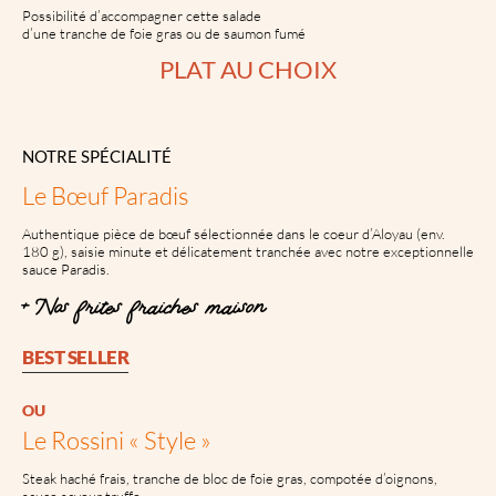
Possibilité d’accompagner cette salade
d’une tranche de foie gras ou de saumon fumé
PLAT AU CHOIX
NOTRE SPÉCIALITÉ
Le Bœuf Paradis
Authentique pièce de bœuf sélectionnée dans le coeur d’Aloyau (env.
180 g), saisie minute et délicatement tranchée avec notre exceptionnelle
sauce Paradis.
+ Nos frites fraîches maison
BEST SELLER
OU
Le Rossini « Style »
Steak haché frais, tranche de bloc de foie gras, compotée d’oignons,
sauce saveur truffe.